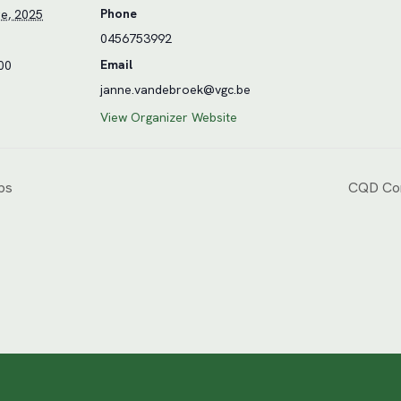
Phone
e, 2025
0456753992
Email
00
janne.vandebroek@vgc.be
View Organizer Website
ps
CQD Con