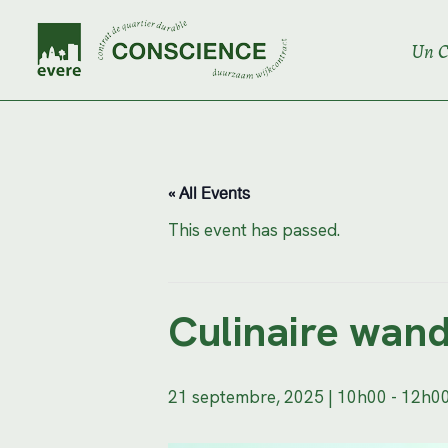
Skip
to
the
Un C
content
« All Events
This event has passed.
Culinaire wande
21 septembre, 2025 | 10h00
-
12h0