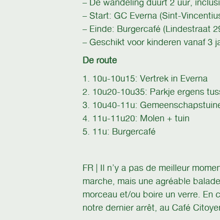
– De wandeling duurt 2 uur, inclus
– Start: GC Everna (Sint-Vincentiu
– Einde: Burgercafé (Lindestraat 2
– Geschikt voor kinderen vanaf 3 j
De route
1. 10u-10u15: Vertrek in Everna
2. 10u20-10u35: Parkje ergens tu
3. 10u40-11u: Gemeenschapstuin
4. 11u-11u20: Molen + tuin
5. 11u: Burgercafé
FR | Il n’y a pas de meilleur mom
marche, mais une agréable balade 
morceau et/ou boire un verre. En 
notre dernier arrêt, au Café Citoy