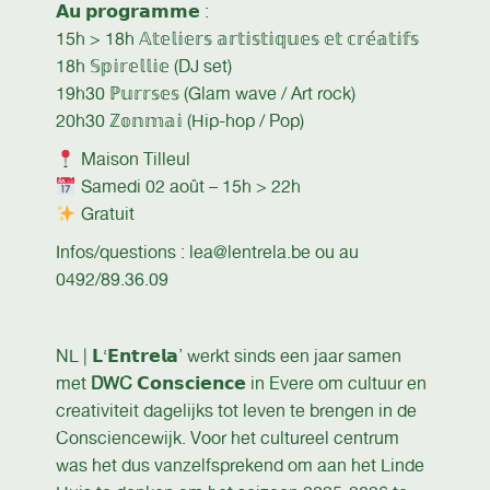
𝗔𝘂 𝗽𝗿𝗼𝗴𝗿𝗮𝗺𝗺𝗲 :
15h > 18h 𝔸𝕥𝕖𝕝𝕚𝕖𝕣𝕤 𝕒𝕣𝕥𝕚𝕤𝕥𝕚𝕢𝕦𝕖𝕤 𝕖𝕥 𝕔𝕣𝕖́𝕒𝕥𝕚𝕗𝕤
18h 𝕊𝕡𝕚𝕣𝕖𝕝𝕝𝕚𝕖 (DJ set)
19h30 ℙ𝕦𝕣𝕣𝕤𝕖𝕤 (Glam wave / Art rock)
20h30 ℤ𝕠𝕟𝕞𝕒𝕚 (Hip-hop / Pop)
Maison Tilleul
Samedi 02 août – 15h > 22h
Gratuit
Infos/questions : lea@lentrela.be ou au
0492/89.36.09
NL | 𝗟‘𝗘𝗻𝘁𝗿𝗲𝗹𝗮’ werkt sinds een jaar samen
met
DWC
𝗖𝗼𝗻𝘀𝗰𝗶𝗲𝗻𝗰𝗲 in Evere om cultuur en
creativiteit dagelijks tot leven te brengen in de
Consciencewijk. Voor het cultureel centrum
was het dus vanzelfsprekend om aan het Linde