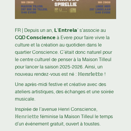
FR | Depuis un an, 𝗟’𝗘𝗻𝘁𝗿𝗲𝗹𝗮’ s’associe au
CQD
𝗖𝗼𝗻𝘀𝗰𝗶𝗲𝗻𝗰𝗲 à Evere pour faire vivre la
culture et la création au quotidien dans le
quartier Conscience. C’était donc naturel pour
le centre culturel de penser à la Maison Tilleul
pour lancer la saison 2025-2026. Ainsi, un
nouveau rendez-vous est né : ℍ𝕖𝕟𝕣𝕚𝕖𝕥𝕥𝕖 !
Une après-midi festive et créative avec des
ateliers artistiques, des échanges et une soirée
musicale.
Inspirée de l’avenue Henri Conscience,
ℍ𝕖𝕟𝕣𝕚𝕖𝕥𝕥𝕖 féminise la Maison Tilleul le temps
d’un événement gratuit, ouvert à toustes.