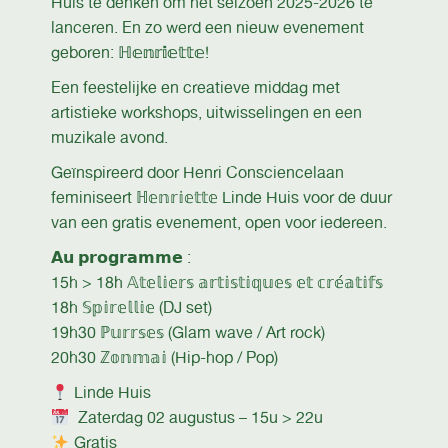
Huis te denken om het seizoen 2025-2026 te
lanceren. En zo werd een nieuw evenement
geboren: ℍ𝕖𝕟𝕣𝕚𝕖𝕥𝕥𝕖!
Een feestelijke en creatieve middag met
artistieke workshops, uitwisselingen en een
muzikale avond.
Geïnspireerd door Henri Consciencelaan
feminiseert ℍ𝕖𝕟𝕣𝕚𝕖𝕥𝕥𝕖 Linde Huis voor de duur
van een gratis evenement, open voor iedereen.
𝗔𝘂 𝗽𝗿𝗼𝗴𝗿𝗮𝗺𝗺𝗲 :
15h > 18h 𝔸𝕥𝕖𝕝𝕚𝕖𝕣𝕤 𝕒𝕣𝕥𝕚𝕤𝕥𝕚𝕢𝕦𝕖𝕤 𝕖𝕥 𝕔𝕣𝕖́𝕒𝕥𝕚𝕗𝕤
18h 𝕊𝕡𝕚𝕣𝕖𝕝𝕝𝕚𝕖 (DJ set)
19h30 ℙ𝕦𝕣𝕣𝕤𝕖𝕤 (Glam wave / Art rock)
20h30 ℤ𝕠𝕟𝕞𝕒𝕚 (Hip-hop / Pop)
Linde Huis
Zaterdag 02 augustus – 15u > 22u
Gratis