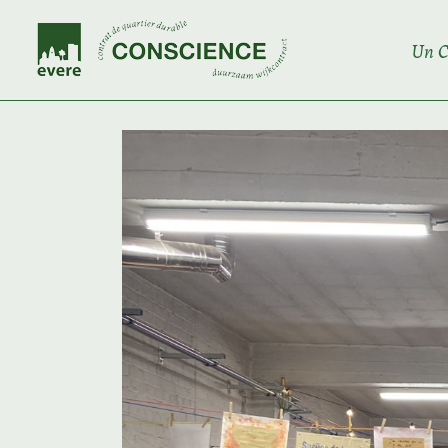
Skip
to
the
Un C
content