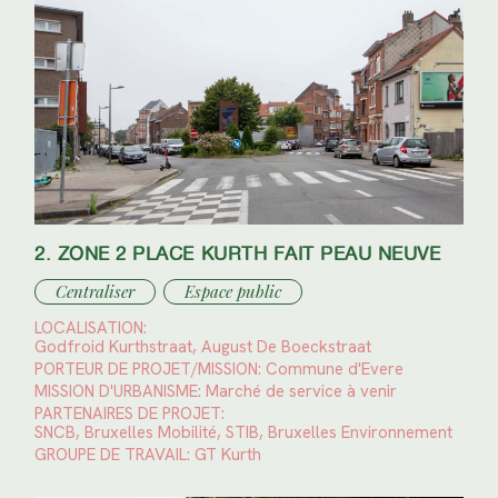
2. ZONE 2 PLACE KURTH FAIT PEAU NEUVE
Centraliser
Espace public
LOCALISATION:
Godfroid Kurthstraat, August De Boeckstraat
PORTEUR DE PROJET/MISSION:
Commune d'Evere
MISSION D'URBANISME:
Marché de service à venir
PARTENAIRES DE PROJET:
SNCB, Bruxelles Mobilité, STIB, Bruxelles Environnement
GROUPE DE TRAVAIL:
GT Kurth