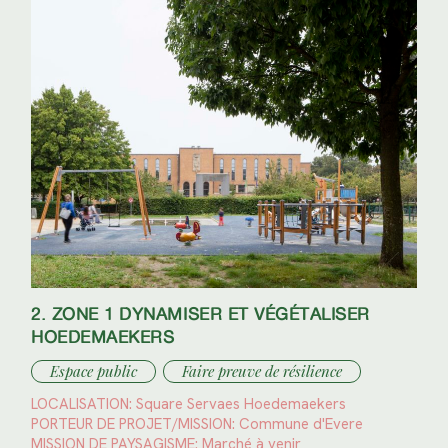
2. ZONE 1 DYNAMISER ET VÉGÉTALISER
HOEDEMAEKERS
Espace public
Faire preuve de résilience
LOCALISATION:
Square Servaes Hoedemaekers
PORTEUR DE PROJET/MISSION:
Commune d'Evere
MISSION DE PAYSAGISME:
Marché à venir