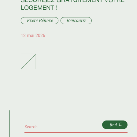
LOGEMENT !
Evere Rénove
Rencontre
12 mai 2026
find