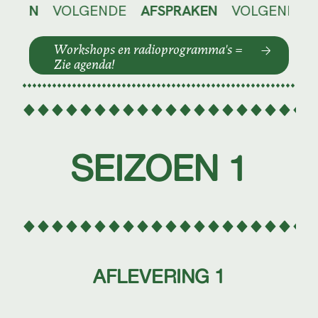
OLGENDE
AFSPRAKEN
VOLGENDE
AFSPRAK
Workshops en radioprogramma's =
Zie agenda!
SEIZOEN 1
AFLEVERING 1